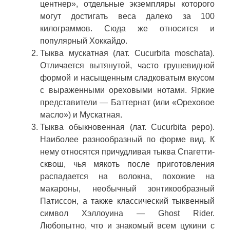
центнер», отдельные экземпляры которого
могут достигать веса далеко за 100
килограммов. Сюда же относится и
популярный Хоккайдо.
Тыква мускатная (лат. Cucurbita moschata).
Отличается вытянутой, часто грушевидной
формой и насыщенным сладковатым вкусом
с выраженными ореховыми нотами. Яркие
представители — Баттернат (или «Ореховое
масло») и Мускатная.
Тыква обыкновенная (лат. Cucurbita pepo).
Наиболее разнообразный по форме вид. К
нему относятся причудливая тыква Спагетти-
сквош, чья мякоть после приготовления
распадается на волокна, похожие на
макароны, необычный зонтикообразный
Патиссон, а также классический тыквенный
символ Хэллоуина — Ghost Rider.
Любопытно, что и знакомый всем цукини с