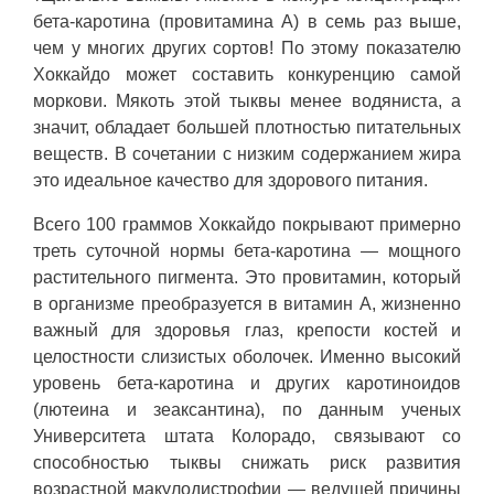
бета-каротина (провитамина А) в семь раз выше,
чем у многих других сортов! По этому показателю
Хоккайдо может составить конкуренцию самой
моркови. Мякоть этой тыквы менее водяниста, а
значит, обладает большей плотностью питательных
веществ. В сочетании с низким содержанием жира
это идеальное качество для здорового питания.
Всего 100 граммов Хоккайдо покрывают примерно
треть суточной нормы бета-каротина — мощного
растительного пигмента. Это провитамин, который
в организме преобразуется в витамин А, жизненно
важный для здоровья глаз, крепости костей и
целостности слизистых оболочек. Именно высокий
уровень бета-каротина и других каротиноидов
(лютеина и зеаксантина), по данным ученых
Университета штата Колорадо, связывают со
способностью тыквы снижать риск развития
возрастной макулодистрофии — ведущей причины