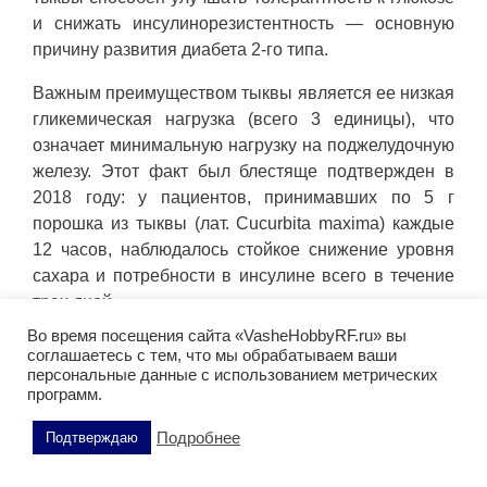
и снижать инсулинорезистентность — основную
причину развития диабета 2-го типа.
Важным преимуществом тыквы является ее низкая
гликемическая нагрузка (всего 3 единицы), что
означает минимальную нагрузку на поджелудочную
железу. Этот факт был блестяще подтвержден в
2018 году: у пациентов, принимавших по 5 г
порошка из тыквы (лат. Cucurbita maxima) каждые
12 часов, наблюдалось стойкое снижение уровня
сахара и потребности в инсулине всего в течение
трех дней.
Во время посещения сайта «VasheHobbyRF.ru» вы
Тыквенные семечки: концентрат
соглашаетесь с тем, что мы обрабатываем ваши
полезных веществ для здоровья
персональные данные с использованием метрических
программ.
мочеполовой системы
Подробнее
Подтверждаю
Семена тыквы
— это настоящие