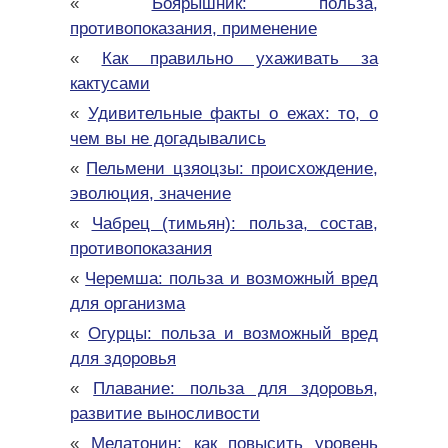
«
Боярышник: польза,
противопоказания, применение
«
Как правильно ухаживать за
кактусами
«
Удивительные факты о ежах: то, о
чем вы не догадывались
«
Пельмени цзяоцзы: происхождение,
эволюция, значение
«
Чабрец (тимьян): польза, состав,
противопоказания
«
Черемша: польза и возможный вред
для организма
«
Огурцы: польза и возможный вред
для здоровья
«
Плавание: польза для здоровья,
развитие выносливости
«
Мелатонин: как повысить уровень