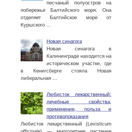
песчаный полуостров на
побережье Балтийского моря. Она
отделяет Балтийское море от
Куршского
…
Новая синагога
Новая синагога в
Калининграде находится на
историческом участке, где
в Кенигсберге стояла Новая
либеральная
…
Любисток лекарственный:
лечебные свойства,
применение, польза и
противопоказания
Любисток лекарственный (Levisticum
officinale) — многолетнее растение