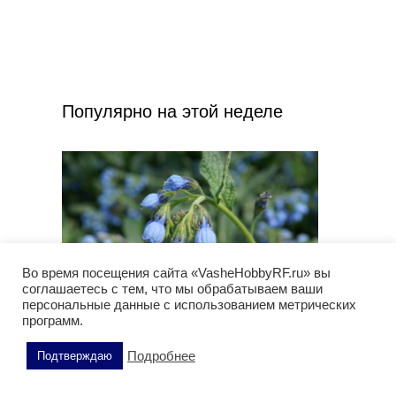
Популярно на этой неделе
Во время посещения сайта «VasheHobbyRF.ru» вы
соглашаетесь с тем, что мы обрабатываем ваши
персональные данные с использованием метрических
программ.
Окопник кавказский (лат. Symphytum
caucasicum). Фото: vashehobbyrf.ru
Подробнее
Подтверждаю