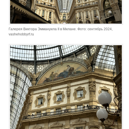
Галерея Виктора Эммануила II в Милане. Фото: сентябрь 2024,
vashehobbyrf.ru