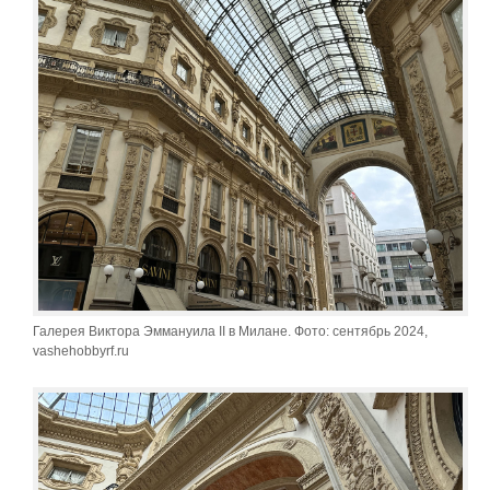
Галерея Виктора Эммануила II в Милане. Фото: сентябрь 2024,
vashehobbyrf.ru