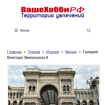
Перейти
к
содержимому
Меню
Главная
»
Туризм
»
Италия
»
Милан
»
Галерея
Виктора Эммануила II