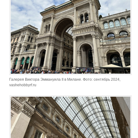
Галерея Виктора Эммануила II в Милане. Фото: сентябрь 2024,
vashehobbyrf.ru