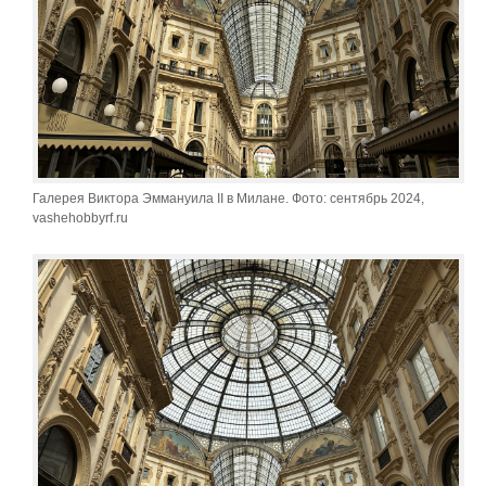
Галерея Виктора Эммануила II в Милане. Фото: сентябрь 2024,
vashehobbyrf.ru