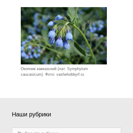
Окопник кавказский (лат. Symphytum
caucasicum). Фото: vashehobbyrf.ru
Наши рубрики
Наши