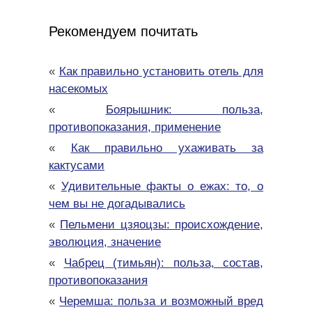
Рекомендуем почитать
«
Как правильно установить отель для
насекомых
«
Боярышник: польза,
противопоказания, применение
«
Как правильно ухаживать за
кактусами
«
Удивительные факты о ежах: то, о
чем вы не догадывались
«
Пельмени цзяоцзы: происхождение,
эволюция, значение
«
Чабрец (тимьян): польза, состав,
противопоказания
«
Черемша: польза и возможный вред