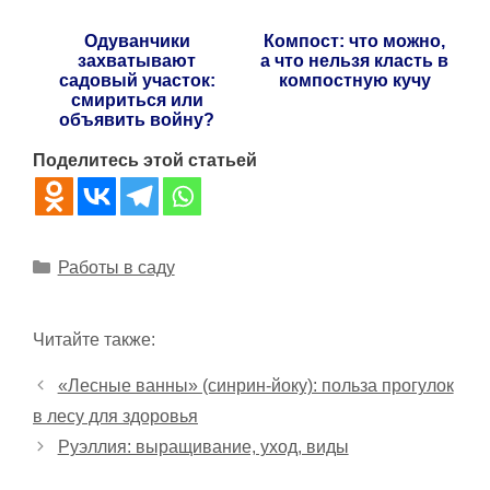
Одуванчики
Компост: что можно,
захватывают
а что нельзя класть в
садовый участок:
компостную кучу
смириться или
объявить войну?
Поделитесь этой статьей
Рубрики
Работы в саду
Читайте также:
«Лесные ванны» (синрин-йоку): польза прогулок
в лесу для здоровья
Руэллия: выращивание, уход, виды