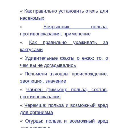
«
Как правильно установить отель для
насекомых
«
Боярышник: польза,
противопоказания, применение
«
Как правильно ухаживать за
кактусами
«
Удивительные факты о ежах: то, о
чем вы не догадывались
«
Пельмени цзяоцзы: происхождение,
эволюция, значение
«
Чабрец (тимьян): польза, состав,
противопоказания
«
Черемша: польза и возможный вред
для организма
«
Огурцы: польза и возможный вред