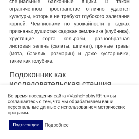
специальные балконные ящики. В таком
ограниченном пространстве отлично удаются
культуры, которые не требуют глубокого залегания
корней. Чемпионами по урожайности в кадках
признаны: душистая садовая земляника (клубника),
хрустящие сорта кольраби, разнообразная
листовая зелень (салаты, шпинат), пряные травы
(мята, базилик, розмарин) и даже кустарнички,
такие как голубика.
Подоконник как
исследовательская станция
Во время посещения сайта «VasheHobbyRF.ru» вы
Настоящее волшебство начинается прямо на
соглашаетесь с тем, что мы обрабатываем ваши
кухне! Подоконник — идеальное место для первых
персональные данные с использованием метрических
программ.
ботанических экспериментов. Посадите с ребенком
в прозрачный стаканчик фасоль или горох, чтобы
Подробнее
Подтверждаю
наблюдать, как проклевываются корешки и
пробивается первый росток. Это не просто