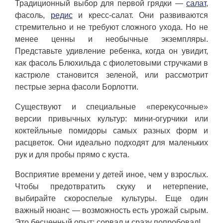
Традиционный выбор для первой грядки —
салат
,
фасоль,
редис
и кресс-салат. Они развиваются
стремительно и не требуют сложного ухода. Но не
менее ценны и необычные экземпляры.
Представьте удивление ребенка, когда он увидит,
как фасоль Блюхильда с фиолетовыми стручками в
кастрюле становится зеленой, или рассмотрит
пестрые зерна фасоли Борлотти.
Существуют и специальные «перекусочные»
версии привычных культур: мини-огурчики или
коктейльные помидоры самых разных форм и
расцветок. Они идеально подходят для маленьких
рук и для пробы прямо с куста.
Восприятие времени у детей иное, чем у взрослых.
Чтобы предотвратить скуку и нетерпение,
выбирайте скороспелые культуры. Еще один
важный нюанс — возможность есть урожай сырым.
Это бесценный опыт: сорвал и сразу попробовал!