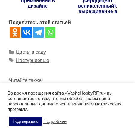
применение в
(сердцецвет
дизайне
великолепный):
выращивание в
открытом грунте
Поделитесь этой статьей
Рубрики
Цветы в саду
Метки
Настурциевые
Читайте также:
Мангольд: польза для здоровья и опасные
Во время посещения сайта «VasheHobbyRF.ru» вы
соглашаетесь с тем, что мы обрабатываем ваши
свойства
персональные данные с использованием метрических
программ.
Сергиево-Елисаветинский храм
Подробнее
Подтверждаю