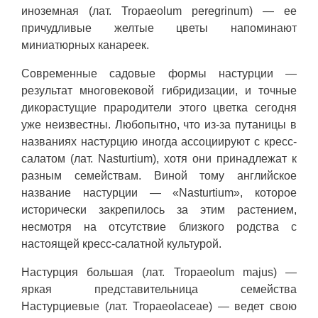
иноземная (лат. Tropaeolum peregrinum) — ее
причудливые желтые цветы напоминают
миниатюрных канареек.
Современные садовые формы настурции —
результат многовековой гибридизации, и точные
дикорастущие прародители этого цветка сегодня
уже неизвестны. Любопытно, что из-за путаницы в
названиях настурцию иногда ассоциируют с кресс-
салатом (лат. Nasturtium), хотя они принадлежат к
разным семействам. Виной тому английское
название настурции — «Nasturtium», которое
исторически закрепилось за этим растением,
несмотря на отсутствие близкого родства с
настоящей кресс-салатной культурой.
Настурция большая (лат. Tropaeolum majus) —
яркая представительница семейства
Настурциевые (лат. Tropaeolaceae) — ведет свою