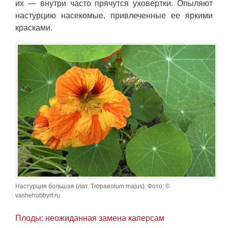
их — внутри часто прячутся уховертки. Опыляют
настурцию насекомые, привлеченные ее яркими
красками.
Настурция большая (лат. Tropaeolum majus). Фото: ©
vashehobbyrf.ru
Плоды: неожиданная замена каперсам