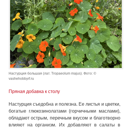
Настурция большая (лат. Tropaeolum majus). Фото: ©
vashehobbyrf.ru
Пряная добавка к столу
Настурция съедобна и полезна. Ее листья и цветки,
богатые глюкозинолатами (горчичными маслами),
обладают острым, перечным вкусом и благотворно
влияют на организм. Их добавляют в салаты в