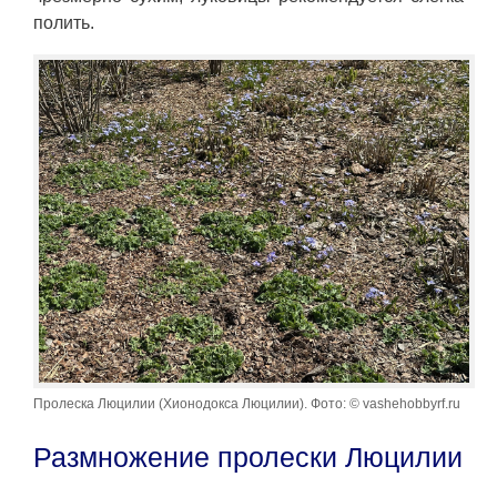
полить.
Пролеска Люцилии (Хионодокса Люцилии). Фото: © vashehobbyrf.ru
Размножение пролески Люцилии