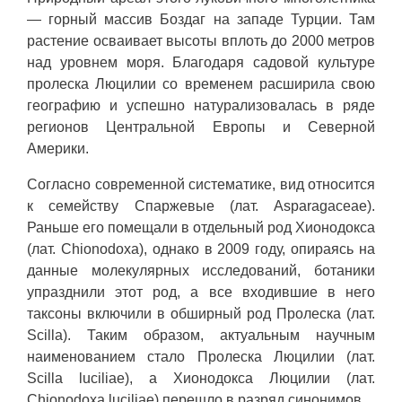
— горный массив Боздаг на западе Турции. Там
растение осваивает высоты вплоть до 2000 метров
над уровнем моря. Благодаря садовой культуре
пролеска Люцилии со временем расширила свою
географию и успешно натурализовалась в ряде
регионов Центральной Европы и Северной
Америки.
Согласно современной систематике, вид относится
к семейству Спаржевые (лат. Asparagaceae).
Раньше его помещали в отдельный род Хионодокса
(лат. Chionodoxa), однако в 2009 году, опираясь на
данные молекулярных исследований, ботаники
упразднили этот род, а все входившие в него
таксоны включили в обширный род Пролеска (лат.
Scilla). Таким образом, актуальным научным
наименованием стало Пролеска Люцилии (лат.
Scilla luciliae), а Хионодокса Люцилии (лат.
Chionodoxa luciliae) перешло в разряд синонимов.