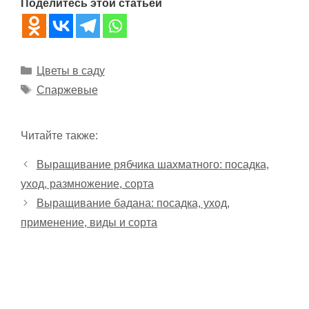
Поделитесь этой статьей
Рубрики
Цветы в саду
Метки
Спаржевые
Читайте также:
Выращивание рябчика шахматного: посадка,
уход, размножение, сорта
Выращивание бадана: посадка, уход,
применение, виды и сорта