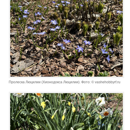
Пролеска Люцилии (Хионодокса Люцилии). Фото: © vashehobbyrf.ru