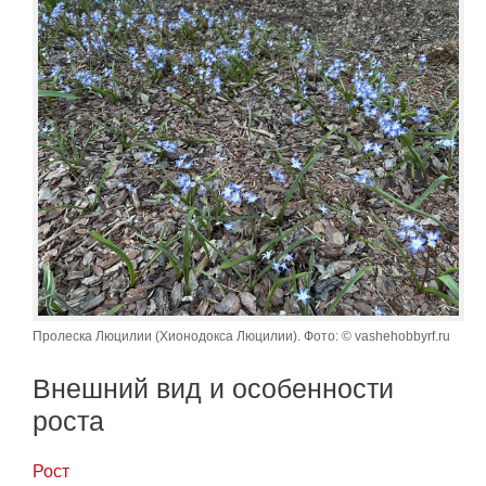
Пролеска Люцилии (Хионодокса Люцилии). Фото: © vashehobbyrf.ru
Внешний вид и особенности
роста
Рост