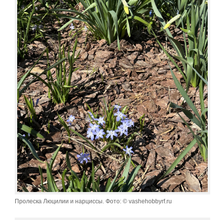
Пролеска Люцилии и нарциссы. Фото: © vashehobbyrf.ru