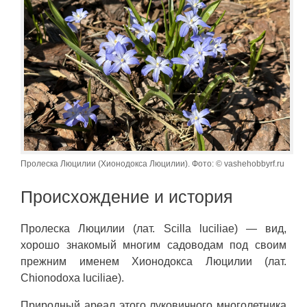
Пролеска Люцилии (Хионодокса Люцилии). Фото: © vashehobbyrf.ru
Происхождение и история
Пролеска Люцилии (лат. Scilla luciliae) — вид,
хорошо знакомый многим садоводам под своим
прежним именем Хионодокса Люцилии (лат.
Chionodoxa luciliae).
Природный ареал этого луковичного многолетника