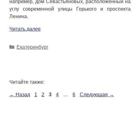
например, дом Севастьяновых, расположенный на
углу современной улицы Горького и проспекта
Ленина.
Читать далее
Рубрики
Екатеринбург
Читайте также:
Страница
Страница
Страница
Страница
Страница
←
Назад
1
2
3
4
…
6
Следующая
→