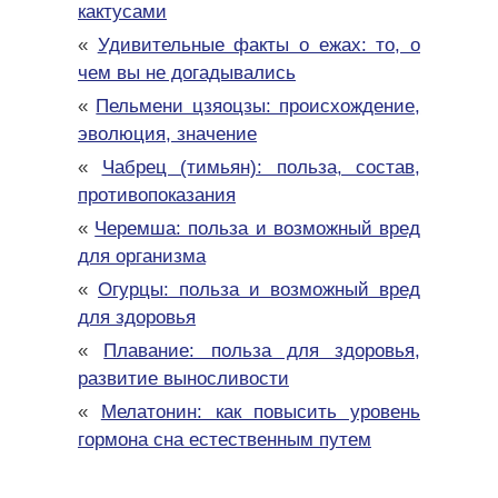
кактусами
«
Удивительные факты о ежах: то, о
чем вы не догадывались
«
Пельмени цзяоцзы: происхождение,
эволюция, значение
«
Чабрец (тимьян): польза, состав,
противопоказания
«
Черемша: польза и возможный вред
для организма
«
Огурцы: польза и возможный вред
для здоровья
«
Плавание: польза для здоровья,
развитие выносливости
«
Мелатонин: как повысить уровень
гормона сна естественным путем