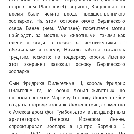
остров, нем. Pfaueninsel) зверинец. Зверинцы в то
время были чем-то вроде предшественников
зоопарков. На этом острове около берлинского
озера Ванзе (нем. Wannsee) посетители могли
наблюдать за местными животными, такими как
олени и овцы, а позже за экзотическими —
обезьянами и кенгуру. Начало работы оказалось
трудным, несмотря на поддержку короля. Именно
этот зверинец заложил основу Берлинского
зоопарка.
Сын Фридриха Вильгельма III, король Фридрих
Вильгельм IV, не особо любил животных, но
позволил зоологу Мартину Генриху Лихтенштейну
создать в городе зоопарк. Лихтенштейн, совместно
с Александром фон Гумбольдтом и ландшафтным
архитектором Петером Йозефом Ленне,
спроектировал зоопарк в центре Берлина. 1
августа 1844 года стало днем открытия. Но