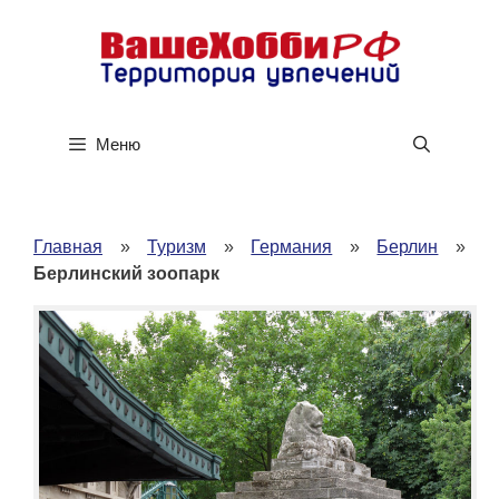
Перейти
к
содержимому
Меню
Главная
»
Туризм
»
Германия
»
Берлин
»
Берлинский зоопарк