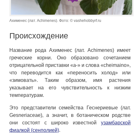
Ахименес (лат. Achimenes). Фото: © vashehobbyrf.ru
Происхождение
Название рода Ахименес (лат. Achimenes) имеет
греческие корни. Оно образовано сочетанием
отрицательной приставки «а-» и слова «cheimaino»,
что переводится как «переносить холод» или
«зимовать». Таким образом, имя растения
указывает на его чувствительность к низким
температурам.
Это представители семейства Геснериевые (лат.
Gesneriaceae), а значит, в ботаническом родстве
они состоят с широко известной
узамбарской
фиалкой (сенполией)
.