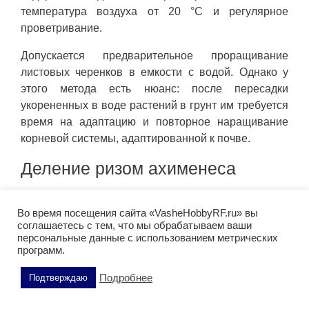
температура воздуха от 20 °C и регулярное
проветривание.
Допускается предварительное проращивание
листовых черенков в емкости с водой. Однако у
этого метода есть нюанс: после пересадки
укорененных в воде растений в грунт им требуется
время на адаптацию и повторное наращивание
корневой системы, адаптированной к почве.
Деление ризом ахименеса
Размножение ахименеса делением чешуйчатых
Во время посещения сайта «VasheHobbyRF.ru» вы
корневищ (ризом) проводят в конце зимы или
соглашаетесь с тем, что мы обрабатываем ваши
ранней весной, в период с конца февраля до
персональные данные с использованием метрических
середины марта. Этот метод позволяет получить
программ.
сразу несколько крепких растений из одного
Подробнее
Подтверждаю
горшка.