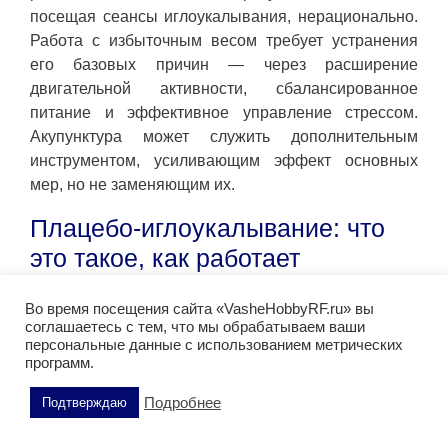
посещая сеансы иглоукалывания, нерационально.
Работа с избыточным весом требует устранения
его базовых причин — через расширение
двигательной активности, сбалансированное
питание и эффективное управление стрессом.
Акупунктура может служить дополнительным
инструментом, усиливающим эффект основных
мер, но не заменяющим их.
Плацебо-иглоукалывание: что
это такое, как работает
В клинических исследованиях эффективности
Во время посещения сайта «VasheHobbyRF.ru» вы
соглашаетесь с тем, что мы обрабатываем ваши
акупунктуры используется метод, известный как
персональные данные с использованием метрических
плацебо-иглоукалывание (или шам-акупунктура).
программ.
Основная задача этого подхода —
дифференцировать истинное физиологическое
Подробнее
Подтверждаю
воздействие от психологического эффекта,