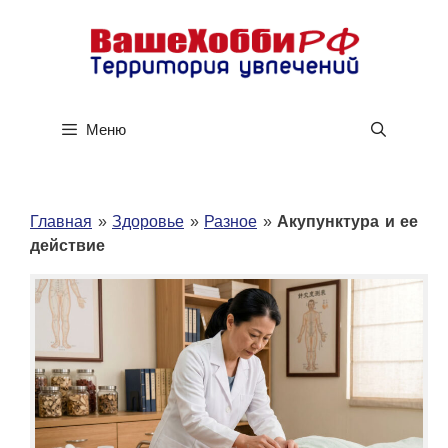
Перейти
к
содержимому
Меню
Главная
»
Здоровье
»
Разное
»
Акупунктура и ее
действие