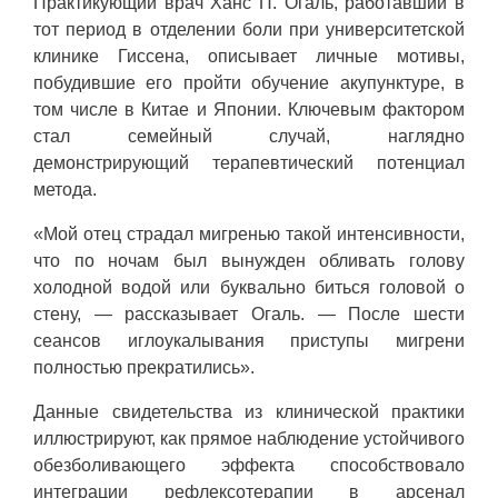
Практикующий врач Ханс П. Огаль, работавший в
тот период в отделении боли при университетской
клинике Гиссена, описывает личные мотивы,
побудившие его пройти обучение акупунктуре, в
том числе в Китае и Японии. Ключевым фактором
стал семейный случай, наглядно
демонстрирующий терапевтический потенциал
метода.
«Мой отец страдал мигренью такой интенсивности,
что по ночам был вынужден обливать голову
холодной водой или буквально биться головой о
стену, — рассказывает Огаль. — После шести
сеансов иглоукалывания приступы мигрени
полностью прекратились».
Данные свидетельства из клинической практики
иллюстрируют, как прямое наблюдение устойчивого
обезболивающего эффекта способствовало
интеграции рефлексотерапии в арсенал