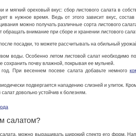
и и мягкий ореховый вкус: сбор листового салата в собс
ует в нужное время. Ведь от этого зависит вкус, состав
щивания можно получать различные сорта листового салат
ует обращать внимание при сборе и хранении листового сала
после посадки, то можете рассчитывать на обильный урожа
твом воды. Особенно летом листовой салат необходимо п
е сохранить почву влажной, покрывая ее мульчей.
в год. При весеннем посеве салата добавьте немного
ко
риодически подвергается нападению слизней и улиток. Кром
й салат довольно устойчив к болезням.
хода
ым салатом?
у салата, можно выращивать широкий спектр его форм. На