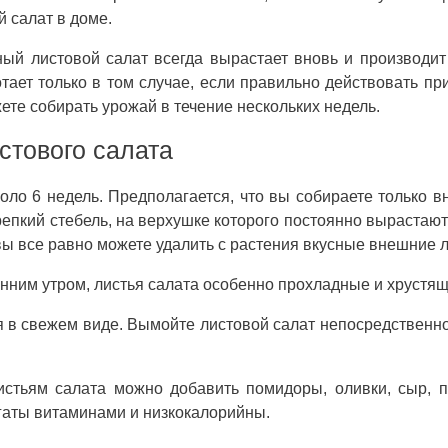
й салат в доме.
ый листовой салат всегда вырастает вновь и производи
отает только в том случае, если правильно действовать пр
ете собирать урожай в течение нескольких недель.
стового салата
оло 6 недель. Предполагается, что вы собираете только 
крепкий стебель, на верхушке которого постоянно вырастаю
вы все равно можете удалить с растения вкусные внешние л
нним утром, листья салата особенно прохладные и хрустящ
я в свежем виде. Вымойте листовой салат непосредственн
истьям салата можно добавить помидоры, оливки, сыр, 
гаты витаминами и низкокалорийны.