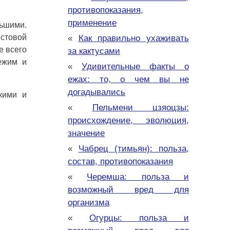
противопоказания,
применение
льшими.
истовой
«
Как правильно ухаживать
е всего
за кактусами
ежим и
«
Удивительные факты о
ежах: то, о чем вы не
догадывались
ькими и
«
Пельмени цзяоцзы:
происхождение, эволюция,
значение
«
Чабрец (тимьян): польза,
состав, противопоказания
«
Черемша: польза и
возможный вред для
организма
«
Огурцы: польза и