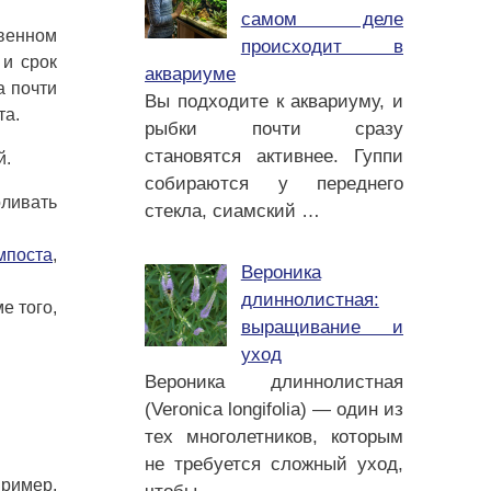
самом деле
твенном
происходит в
 и срок
аквариуме
а почти
Вы подходите к аквариуму, и
та.
рыбки почти сразу
становятся активнее. Гуппи
й.
собираются у переднего
оливать
стекла, сиамский
…
мпоста
,
Вероника
длиннолистная:
е того,
выращивание и
уход
Вероника длиннолистная
(Veronica longifolia) — один из
тех многолетников, которым
не требуется сложный уход,
пример,