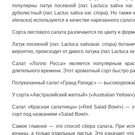
популярны латук посевной (лат. Lactuca sativa var. c
дуболистный (лат. Lactus sativa var. crispa). Но также 
oleracea) используются в качестве нарезанного салата
Сорта листового салата различаются по цвету и форм
Латук посевной (лат. Lactuca sativavar. crispa) бота
вероятно, происходит от дикого латука (лат. Lactuca s
Салат «Лолло Росса» является популярным крас
длительного времени. Этот ароматный сорт быстро рас
Полукачанный салат «Гранд Рапидс» — высокоурожайн
У сорта «Австралийский желтый» («Australian Yellow»
Салат «Красная салатница» («Red Salad Bowl») — эт
сорт под названием «Salad Bowl».
Самое главное — это способ сбора салата. При исп
кочаны, а только отдельные листья. Это означает, чт