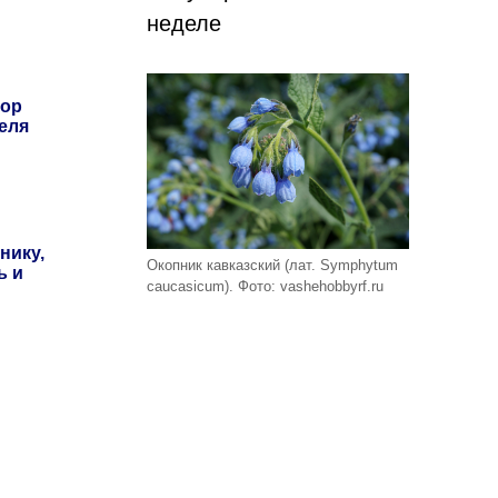
неделе
бор
еля
нику,
Окопник кавказский (лат. Symphytum
ь и
caucasicum). Фото: vashehobbyrf.ru