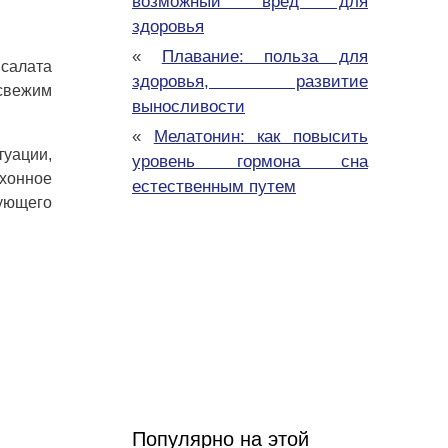
возможный вред для
здоровья
«
Плавание: польза для
 салата
здоровья, развитие
 свежим
выносливости
«
Мелатонин: как повысить
туации,
уровень гормона сна
ухонное
естественным путем
дующего
Популярно на этой