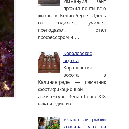
Иммануил Кант
прожил почти всю
жизнь в Кенигсберге. Здесь
он родился, учился,
преподавал, стал
профессором и
…
Королевские
ворота
Королевские
ворота в
Калининграде — памятник
фортификационной
архитектуры Кенигсберга XIX
века и один из
…
Узнают ли рыбки
хозяина: что на