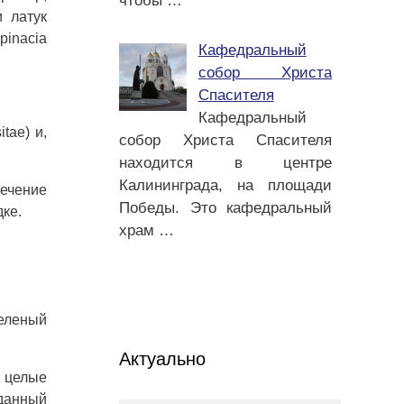
чтобы
…
и латук
pinacia
Кафедральный
собор Христа
Спасителя
Кафедральный
tae) и,
собор Христа Спасителя
находится в центре
Калининграда, на площади
ечение
Победы. Это кафедральный
дке.
храм
…
зеленый
Актуально
е целые
 данный