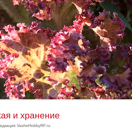
жая и хранение
едакция VasheHobbyRF.ru