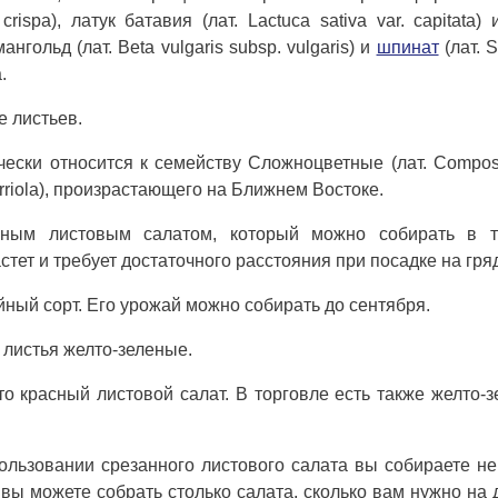
rispa), латук батавия (лат. Lactuca sativa var. capitata) 
мангольд (лат. Beta vulgaris subsp. vulgaris) и
шпинат
(лат. S
.
е листьев.
нически относится к семейству Сложноцветные (лат. Composi
erriola), произрастающего на Ближнем Востоке.
ным листовым салатом, который можно собирать в т
тет и требует достаточного расстояния при посадке на гря
ый сорт. Его урожай можно собирать до сентября.
) листья желто-зеленые.
о красный листовой салат. В торговле есть также желто-
ользовании срезанного листового салата вы собираете н
о вы можете собрать столько салата, сколько вам нужно на