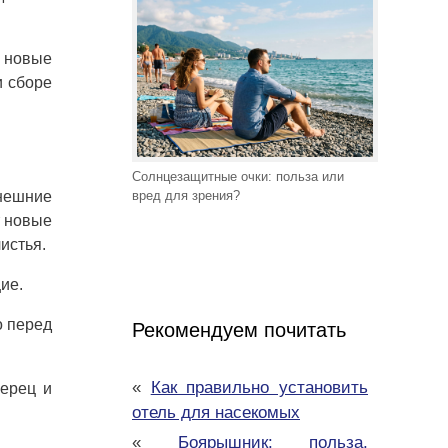
т новые
и сборе
Солнцезащитные очки: польза или
внешние
вред для зрения?
т новые
истья.
ие.
о перед
Рекомендуем почитать
«
Как правильно установить
перец и
отель для насекомых
«
Боярышник: польза,