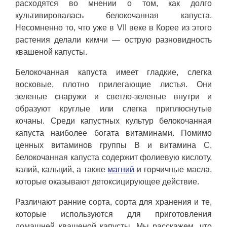
расходятся во мнении о том, как долго
культивировалась белокочанная капуста.
Несомненно то, что уже в VII веке в Корее из этого
растения делали кимчи — острую разновидность
квашеной капусты.
Белокочанная капуста имеет гладкие, слегка
восковые, плотно прилегающие листья. Они
зеленые снаружи и светло-зеленые внутри и
образуют круглые или слегка приплюснутые
кочаны. Среди капустных культур белокочанная
капуста наиболее богата витаминами. Помимо
ценных витаминов группы В и витамина С,
белокочанная капуста содержит фолиевую кислоту,
калий, кальций, а также
магний
и горчичные масла,
которые оказывают детоксицирующее действие.
Различают ранние сорта, сорта для хранения и те,
которые используются для приготовления
домашней квашеной капусты. Мы расскажем, что