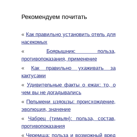
Рекомендуем почитать
«
Как правильно установить отель для
насекомых
«
Боярышник: польза,
противопоказания, применение
«
Как правильно ухаживать за
кактусами
«
Удивительные факты о ежах: то, о
чем вы не догадывались
«
Пельмени цзяоцзы: происхождение,
эволюция, значение
«
Чабрец (тимьян): польза, состав,
противопоказания
«
Черемша: польза и возможный вред