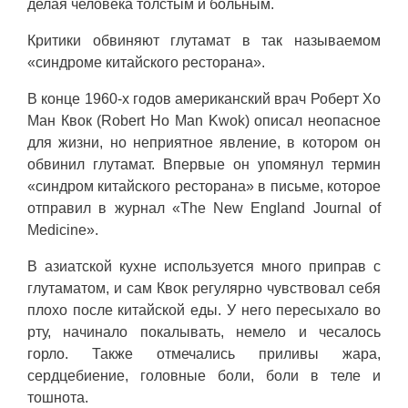
делая человека толстым и больным.
Критики обвиняют глутамат в так называемом
«синдроме китайского ресторана».
В конце 1960-х годов американский врач Роберт Хо
Ман Квок (Robert Ho Man Kwok) описал неопасное
для жизни, но неприятное явление, в котором он
обвинил глутамат. Впервые он упомянул термин
«синдром китайского ресторана» в письме, которое
отправил в журнал «The New England Journal of
Medicine».
В азиатской кухне используется много приправ с
глутаматом, и сам Квок регулярно чувствовал себя
плохо после китайской еды. У него пересыхало во
рту, начинало покалывать, немело и чесалось
горло. Также отмечались приливы жара,
сердцебиение, головные боли, боли в теле и
тошнота.