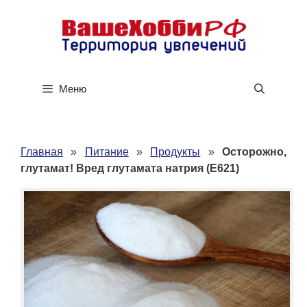
Перейти
к
содержимому
Меню
Главная
»
Питание
»
Продукты
»
Осторожно,
глутамат! Вред глутамата натрия (Е621)