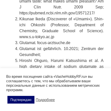
umami taste: what makes umami pleasant? Am
J Clin Nutr. 2009 Sep;
https://pubmed.ncbi.nlm.nih.gov/19571217/
Kikunae Ikeda (Discoverer of «Umami»). Shin-
ichi Ohkoshi (Professor, Department of
Chemistry, Graduate School of Science).
www.s.u-tokyo.ac.jp
Glutamat. focus-arztsuche.de
Glutamat ist gefährlich. 10.2021; Zentrum der
Gesundheit;
Hiroshi Ohguro, Harumi Katsushima et al. A
high dietary intake of sodium glutamate as
flavoring (ajinomoto) causes gross changes in
Во время посещения сайта «VasheHobbyRF.ru» вы
retinal morphology and function. Exp Eye Res.
соглашаетесь с тем, что мы обрабатываем ваши
2002 Sep;75(3):307-15.
персональные данные с использованием метрических
программ.
https://pubmed.ncbi.nlm.nih.gov/12384093/
Glutamat – was ist das eigentlich?
Подробнее
Подтверждаю
eatsmarter.de
Carla M. Yuede, David F. Wozniak et al.