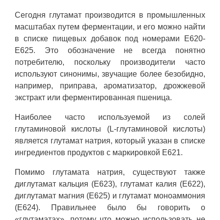
Сегодня глутамат производится в промышленных
масштабах путем ферментации, и его можно найти
в списке пищевых добавок под номерами Е620-
Е625. Это обозначение не всегда понятно
потребителю, поскольку производители часто
используют синонимы, звучащие более безобидно,
например, приправа, ароматизатор, дрожжевой
экстракт или ферментированная пшеница.
Наиболее часто используемой из солей
глутаминовой кислоты (L-глутаминовой кислоты)
является глутамат натрия, который указан в списке
ингредиентов продуктов с маркировкой E621.
Помимо глутамата натрия, существуют также
диглутамат кальция (Е623), глутамат калия (Е622),
диглутамат магния (Е625) и глутамат моноаммония
(Е624). Правильнее было бы говорить о
«глутаматах», потому что можно использовать не