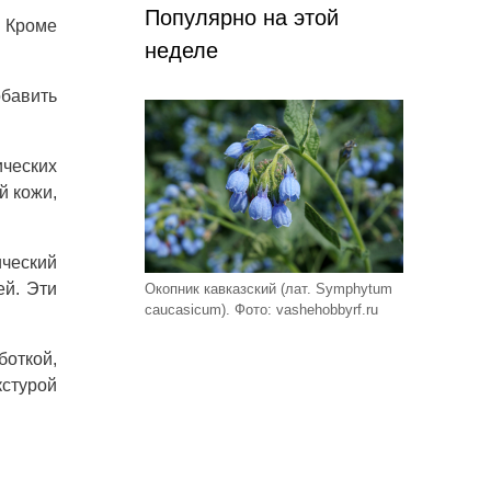
Популярно на этой
. Кроме
неделе
бавить
ических
й кожи,
ический
ей. Эти
Окопник кавказский (лат. Symphytum
caucasicum). Фото: vashehobbyrf.ru
боткой,
кстурой