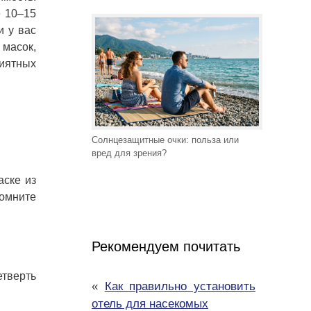
е 10–15
и у вас
 масок,
иятных
Солнцезащитные очки: польза или
вред для зрения?
аске из
зомните
Рекомендуем почитать
етверть
«
Как правильно установить
отель для насекомых