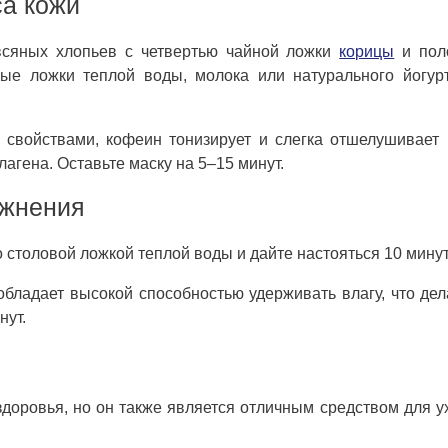
са кожи
всяных хлопьев с четвертью чайной ложки
корицы
и пол
ые ложки теплой воды, молока или натурального йогур
свойствами, кофеин тонизирует и слегка отшелушивает 
агена. Оставьте маску на 5–15 минут.
ажнения
столовой ложкой теплой воды и дайте настояться 10 минут
бладает высокой способностью удерживать влагу, что дел
нут.
доровья, но он также является отличным средством для у