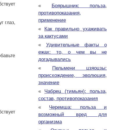
бствует
«
Боярышник: польза,
противопоказания,
применение
г глаз,
«
Как правильно ухаживать
за кактусами
«
Удивительные факты о
ежах: то, о чем вы не
обавьте
догадывались
«
Пельмени цзяоцзы:
происхождение, эволюция,
значение
«
Чабрец (тимьян): польза,
состав, противопоказания
«
Черемша: польза и
бствует
возможный вред для
организма