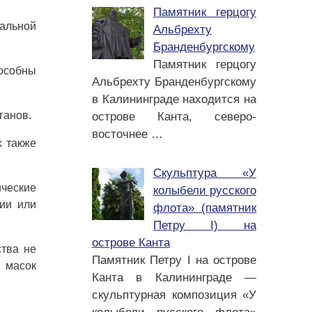
Памятник герцогу
ральной
Альбрехту
Бранденбургскому
Памятник герцогу
пособны
Альбрехту Бранденбургскому
в Калининграде находится на
ганов.
острове Канта, северо-
восточнее
…
х также
Скульптура «У
ические
колыбели русского
ии или
флота» (памятник
Петру I) на
острове Канта
ства не
Памятник Петру I на острове
х масок
Канта в Калининграде —
скульптурная композиция «У