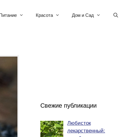
Питание
Красота
Дом и Сад
Свежие публикации
Любисток
лекарственный: