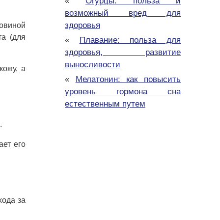
«
Огурцы: польза и
возможный вред для
здоровья
овиной
та (для
«
Плавание: польза для
здоровья, развитие
выносливости
кожу, а
«
Мелатонин: как повысить
уровень гормона сна
естественным путем
.
ает его
хода за