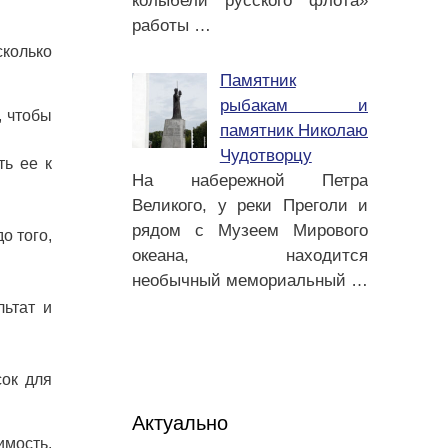
колыбели русского флота»
работы
…
колько
Памятник
рыбакам и
, чтобы
памятник Николаю
Чудотворцу
ть ее к
На набережной Петра
Великого, у реки Преголи и
рядом с Музеем Мирового
о того,
океана, находится
необычный мемориальный
…
ьтат и
сок для
Актуально
имость.