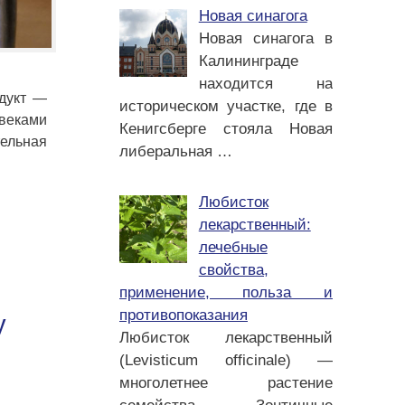
Новая синагога
Новая синагога в
Калининграде
находится на
одукт —
историческом участке, где в
 веками
Кенигсберге стояла Новая
тельная
либеральная
…
Любисток
лекарственный:
лечебные
свойства,
применение, польза и
противопоказания
у
Любисток лекарственный
(Levisticum officinale) —
многолетнее растение