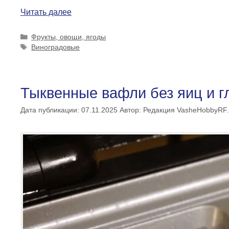
Читать далее
Рубрики
Фрукты, овощи, ягоды
Метки
Виноградовые
Тыквенные вафли без яиц и г
Дата публикации: 07.11.2025
Автор:
Редакция VasheHobbyRF.