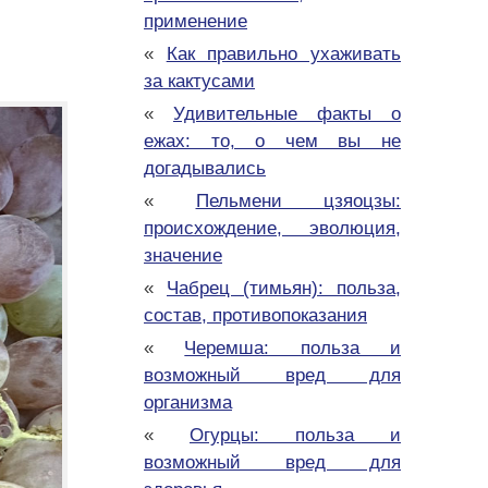
применение
«
Как правильно ухаживать
за кактусами
«
Удивительные факты о
ежах: то, о чем вы не
догадывались
«
Пельмени цзяоцзы:
происхождение, эволюция,
значение
«
Чабрец (тимьян): польза,
состав, противопоказания
«
Черемша: польза и
возможный вред для
организма
«
Огурцы: польза и
возможный вред для