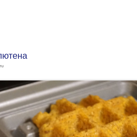
лютена
ru