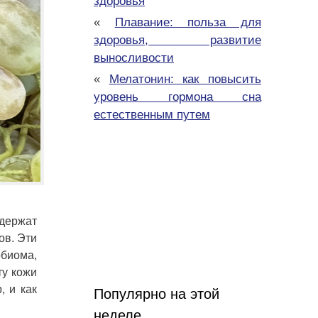
здоровья
«
Плавание: польза для
здоровья, развитие
выносливости
«
Мелатонин: как повысить
уровень гормона сна
естественным путем
одержат
в. Эти
биома,
ту кожи
, и как
Популярно на этой
неделе