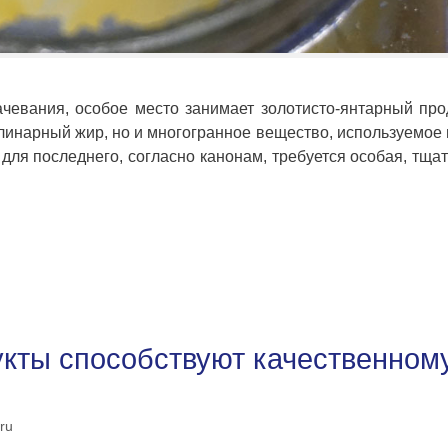
евания, особое место занимает золотисто-янтарный пр
улинарный жир, но и многогранное вещество, используемое
о для последнего, согласно канонам, требуется особая, тща
укты способствуют качественном
ru