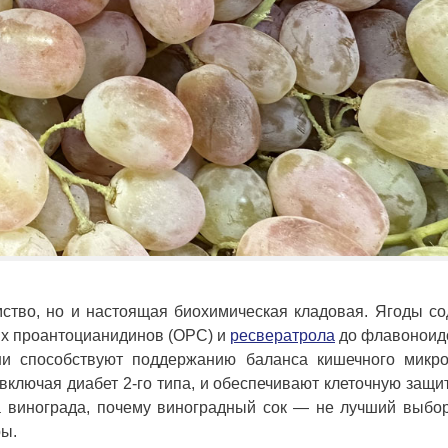
ство, но и настоящая биохимическая кладовая. Ягоды с
ых проантоцианидинов (OPC) и
ресвератрола
до флавоноидо
ни способствуют поддержанию баланса кишечного микро
включая диабет 2-го типа, и обеспечивают клеточную защи
а винограда, почему виноградный сок — не лучший выбор
ры.