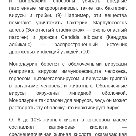
и монолаурин способны убивать вредные
патогенные микроорганизмы, такие как бактерии,
вирусы и грибки. (9) Например, эти вещества
помогают уничтожить бактерии Staphylococcus
aureus (Золотистый стафилококк — очень опасный
патоген) и дрожжи Candida albicans (Кандида
албиканс) — распространенный источник
дрожжевых инфекций у людей. (10)
Монолаурин борется с оболочечными вирусами
(например, вирусом иммунодефицита человека,
герпесом, цитомегаловирусом и вирусами гриппа)
в организме человека и животных. Оболочечные
вирусы окружены липидной оболочкой.
Монолаурин так опасен для вирусов, ведь он может
растворять эту оболочку, что инактивирует вирус.
От 6 до 10% жирных кислот в кокосовом масле
составляет каприновая кислота —
среднецепочечная жирная кислота, оказывающая