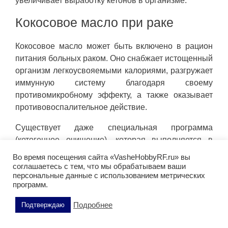
увеличивает выработку кетонов в организме.
Кокосовое масло при раке
Кокосовое масло может быть включено в рацион
питания больных раком. Оно снабжает истощенный
организм легкоусвояемыми калориями, разгружает
иммунную систему благодаря своему
противомикробному эффекту, а также оказывает
противовоспалительное действие.
Существует даже специальная программа
(кетогенное очищение), которая выполняется в
течение трех-десяти дней и помогает уничтожить
Во время посещения сайта «VasheHobbyRF.ru» вы
раковые клетки, одновременно подпитывая
соглашаетесь с тем, что мы обрабатываем ваши
персональные данные с использованием метрических
здоровые клетки организма кетонами,
программ.
получаемыми из кокосового масла.
Подробнее
Подтверждаю
Кокосовое масло при эпилепсии