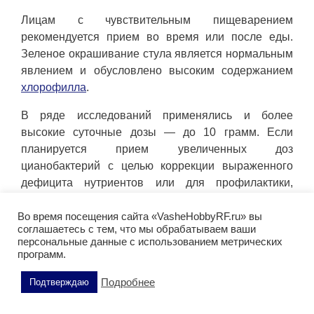
Лицам с чувствительным пищеварением
рекомендуется прием во время или после еды.
Зеленое окрашивание стула является нормальным
явлением и обусловлено высоким содержанием
хлорофилла
.
В ряде исследований применялись и более
высокие суточные дозы — до 10 грамм. Если
планируется прием увеличенных доз
цианобактерий с целью коррекции выраженного
дефицита нутриентов или для профилактики,
рекомендуется начинать с 4 грамм в сутки,
постепенно увеличивая количество. Это позволяет
Во время посещения сайта «VasheHobbyRF.ru» вы
соглашаетесь с тем, что мы обрабатываем ваши
организму плавно адаптироваться к продукту.
персональные данные с использованием метрических
программ.
Внимание:
данная информация не должна
использоваться для самодиагностики или
Подробнее
Подтверждаю
самолечения, и посещение этой страницы не
может заменить визит к врачу. В случае