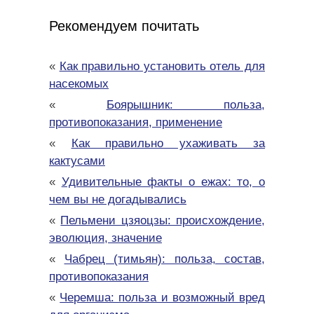
Рекомендуем почитать
«
Как правильно установить отель для
насекомых
«
Боярышник: польза,
противопоказания, применение
«
Как правильно ухаживать за
кактусами
«
Удивительные факты о ежах: то, о
чем вы не догадывались
«
Пельмени цзяоцзы: происхождение,
эволюция, значение
«
Чабрец (тимьян): польза, состав,
противопоказания
«
Черемша: польза и возможный вред