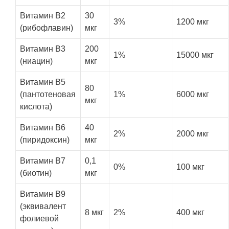
Витамин В2
30
3%
1200 мкг
(рибофлавин)
мкг
Витамин B3
200
1%
15000 мкг
(ниацин)
мкг
Витамин B5
80
(пантотеновая
1%
6000 мкг
мкг
кислота)
Витамин B6
40
2%
2000 мкг
(пиридоксин)
мкг
Витамин B7
0,1
0%
100 мкг
(биотин)
мкг
Витамин B9
(эквивалент
8 мкг
2%
400 мкг
фолиевой