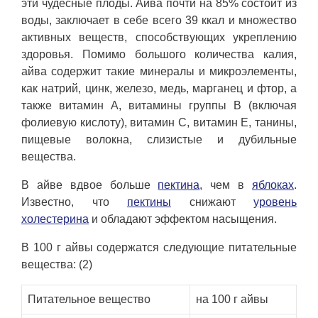
эти чудесные плоды. Айва почти на 85% состоит из
воды, заключает в себе всего 39 ккал и множество
активных веществ, способствующих укреплению
здоровья. Помимо большого количества калия,
айва содержит такие минералы и микроэлементы,
как натрий, цинк, железо, медь, марганец и фтор, а
также витамин А, витамины группы В (включая
фолиевую кислоту), витамин С, витамин Е, танины,
пищевые волокна, слизистые и дубильные
вещества.
В айве вдвое больше
пектина
, чем в
яблоках
.
Известно, что
пектины
снижают
уровень
холестерина
и обладают эффектом насыщения.
В 100 г айвы содержатся следующие питательные
вещества: (2)
Питательное вещество
на 100 г айвы