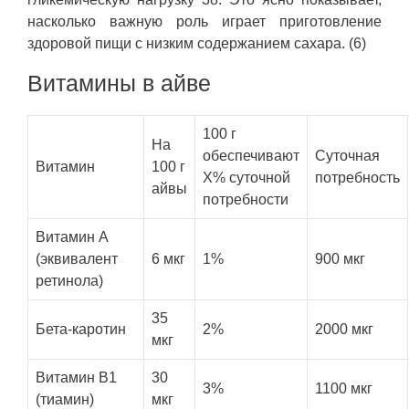
насколько важную роль играет приготовление
здоровой пищи с низким содержанием сахара. (6)
Витамины в айве
100 г
На
обеспечивают
Суточная
Витамин
100 г
X% суточной
потребность
айвы
потребности
Витамин А
(эквивалент
6 мкг
1%
900 мкг
ретинола)
35
Бета-каротин
2%
2000 мкг
мкг
Витамин B1
30
3%
1100 мкг
(тиамин)
мкг