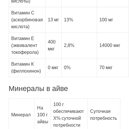
кислоты)
Витамин С
(аскорбиновая
13 мг
13%
100 мг
кислота)
Витамин E
400
(эквивалент
2,8%
14000 мкг
мкг
токоферола)
Витамин К
0 мкг
0%
70 мкг
(филлохинон)
Минералы в айве
100 г
На
обеспечивают
Суточная
Минерал
100 г
X% суточной
потребность
айвы
потребности