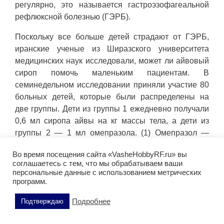
регулярно, это называется гастроэзофагеальной
рефлюксной болезнью (ГЭРБ).
Поскольку все больше детей страдают от ГЭРБ,
иранские ученые из Ширазского университета
медицинских наук исследовали, может ли айвовый
сироп помочь маленьким пациентам. В
семинедельном исследовании приняли участие 80
больных детей, которые были распределены на
две группы. Дети из группы 1 ежедневно получали
0,6 мл сиропа айвы на кг массы тела, а дети из
группы 2 — 1 мл омепразола. (1) Омепразол —
распространенный препарат из группы
Во время посещения сайта «VasheHobbyRF.ru» вы
ингибиторов протонной помпы, который может
соглашаетесь с тем, что мы обрабатываем ваши
быть связан с многочисленными побочными
персональные данные с использованием метрических
эффектами.
программ.
Исследование показало, что через четыре недели
Подробнее
Подтверждаю
симптомы улучшились одинаково хорошо у всех