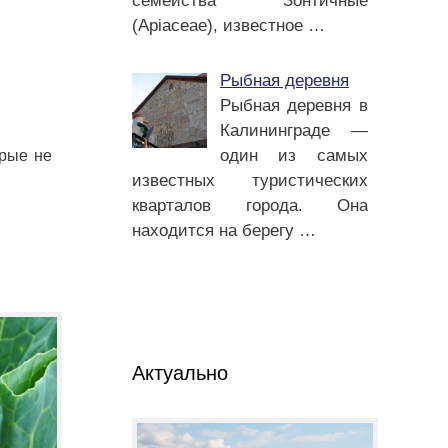
семейства Зонтичные
(Apiaceae), известное
…
Рыбная деревня
Рыбная деревня в
Калининграде —
один из самых
орые не
известных туристических
кварталов города. Она
находится на берегу
…
Актуально