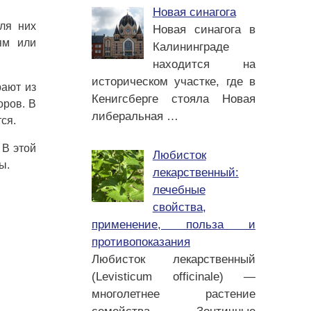
Новая синагога
ля них
Новая синагога в
ям или
Калининграде
находится на
историческом участке, где в
рают из
Кенигсберге стояла Новая
оров. В
либеральная
…
ся.
 В этой
Любисток
ы.
лекарственный:
лечебные
свойства,
применение, польза и
противопоказания
Любисток лекарственный
(Levisticum officinale) —
многолетнее растение