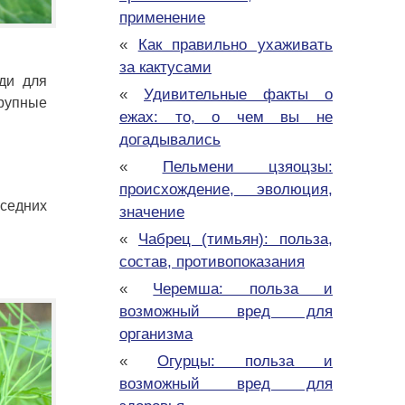
применение
«
Как правильно ухаживать
за кактусами
ди для
«
Удивительные факты о
крупные
ежах: то, о чем вы не
догадывались
«
Пельмени цзяоцзы:
происхождение, эволюция,
оседних
значение
«
Чабрец (тимьян): польза,
состав, противопоказания
«
Черемша: польза и
возможный вред для
организма
«
Огурцы: польза и
возможный вред для