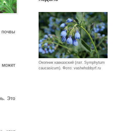
 почвы
Окопник кавказский (лат. Symphytum
 может
caucasicum). Фото: vashehobbyrf.ru
нь. Это