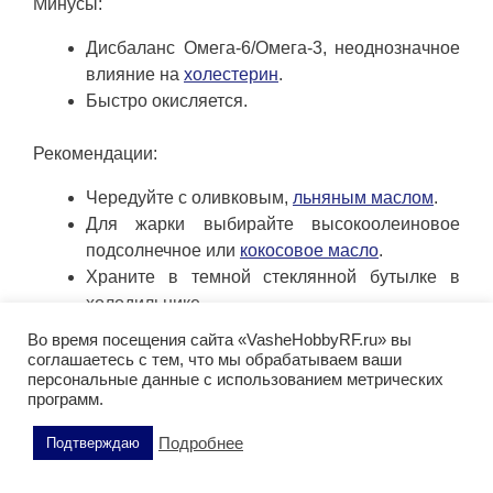
Минусы:
Дисбаланс Омега-6/Омега-3, неоднозначное
влияние на
холестерин
.
Быстро окисляется.
Рекомендации:
Чередуйте с оливковым,
льняным маслом
.
Для жарки выбирайте высокоолеиновое
подсолнечное или
кокосовое масло
.
Храните в темной стеклянной бутылке в
холодильнике.
Во время посещения сайта «VasheHobbyRF.ru» вы
Подсолнечное масло — не враг, но разнообразие в
соглашаетесь с тем, что мы обрабатываем ваши
персональные данные с использованием метрических
выборе масел важнее! Оптимальный подход —
программ.
разнообразить рацион, делая акцент на оливковом,
льняном
и других маслах с благоприятным
Подробнее
Подтверждаю
профилем жирных кислот.