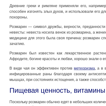
Древние греки и римляне применяли его, например
способен изгонять злых духов, и использовали его д
похороны.
Розмарин — символ дружбы, верности, преданности 
невесты: невеста носила венок из розмарина, а жени
медицине для этого была своя причина: розмарин с
зачатию.
Розмарин был известен как лекарственное растен
Афродите, богине красоты и любви, хорошо знали о е
В виде чая он эффективен против
метеоризма
, а в
инфицированные раны благодаря своему антисептич
мышцах, при состояниях истощения, а также способс
Пищевая ценность, витамины
Поскольку розмарин обычно едят в небольших количе