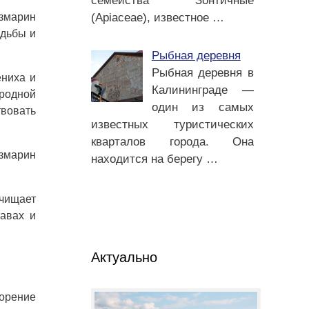
семейства Зонтичные
(Apiaceae), известное
…
озмарин
адьбы и
Рыбная деревня
Рыбная деревня в
ениха и
Калининграде —
ародной
один из самых
твовать
известных туристических
кварталов города. Она
змарин
находится на берегу
…
очищает
тавах и
Актуально
ворение