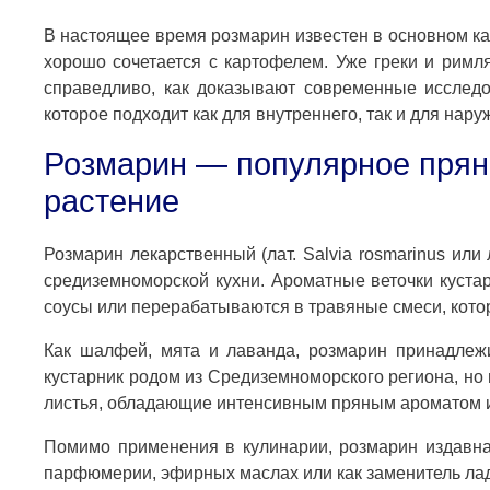
В настоящее время розмарин известен в основном как
хорошо сочетается с картофелем. Уже греки и римл
справедливо, как доказывают современные исследо
которое подходит как для внутреннего, так и для на
Розмарин — популярное прян
растение
Розмарин лекарственный (лат. Salvia rosmarinus или 
средиземноморской кухни. Ароматные веточки куст
соусы или перерабатываются в травяные смеси, котор
Как шалфей, мята и лаванда, розмарин принадлежи
кустарник родом из Средиземноморского региона, но 
листья, обладающие интенсивным пряным ароматом и 
Помимо применения в кулинарии, розмарин издавна 
парфюмерии, эфирных маслах или как заменитель ла