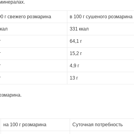
 минералах.
00 г свежего розмарина
в 100 г сушеного розмарина
ккал
331 ккал
г
64,1 г
г
15,2 г
г
4,9 г
г
13 г
озмарина.
на 100 г розмарина
Суточная потребность