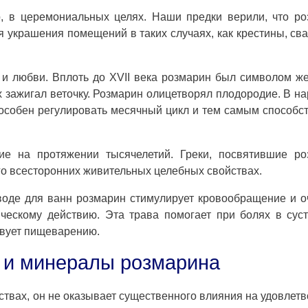
, в церемониальных целях. Наши предки верили, что р
ля украшения помещений в таких случаях, как крестины, св
и любви. Вплоть до XVII века розмарин был символом ж
х зажигал веточку. Розмарин олицетворял плодородие. В н
пособен регулировать месячный цикл и тем самым способс
ие на протяжении тысячелетий. Греки, посвятившие ро
го всесторонних живительных целебных свойствах.
 воде для ванн розмарин стимулирует кровообращение и 
ескому действию. Эта трава помогает при болях в сус
твует пищеварению.
 и минералы розмарина
ствах, он не оказывает существенного влияния на удовлет