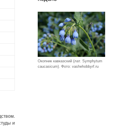
Окопник кавказский (лат. Symphytum
caucasicum). Фото: vashehobbyrf.ru
дством.
студы и