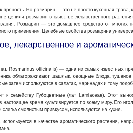
 пряность. Но розмарин — это не просто кухонная трава, 
яне ценили розмарин в качестве лекарственного растения
вания. Розмарин — это домашнее средство от многих н
ружного применения. Целебные свойства розмарина универс
ое, лекарственное и ароматичес
лат. Rosmarinus officinalis) — одна из самых известных пр
арника облагораживают шашлык, овощные блюда, тушеное
ые затем используются в салатах, маринадах и тому подоб
т к семейству Губоцветные (лат. Lamiaceae). Этот вын
в настоящее время культивируется по всему миру. Его иго
слегка смолистым привкусом, используются на кухне.
используется в качестве ароматического растения, напр
дана.