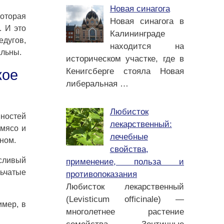
Новая синагога
которая
Новая синагога в
. И это
Калининграде
едугов,
находится на
альны.
историческом участке, где в
Кенигсберге стояла Новая
кое
либеральная
…
Любисток
яностей
лекарственный:
 мясо и
лечебные
ном.
свойства,
осливый
применение, польза и
льчатые
противопоказания
Любисток лекарственный
(Levisticum officinale) —
имер, в
многолетнее растение