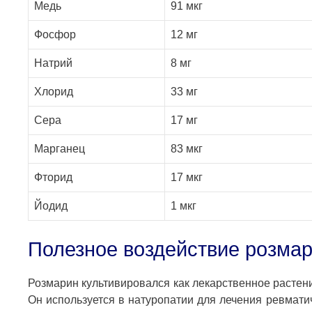
Медь
91 мкг
Фосфор
12 мг
Натрий
8 мг
Хлорид
33 мг
Сера
17 мг
Марганец
83 мкг
Фторид
17 мкг
Йодид
1 мкг
Полезное воздействие розмар
Розмарин культивировался как лекарственное расте
Он используется в натуропатии для лечения ревмати