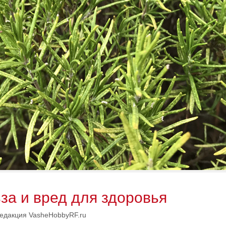
за и вред для здоровья
едакция VasheHobbyRF.ru