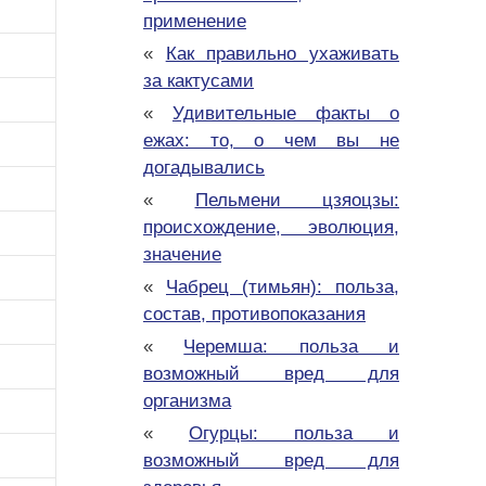
применение
«
Как правильно ухаживать
за кактусами
«
Удивительные факты о
ежах: то, о чем вы не
догадывались
«
Пельмени цзяоцзы:
происхождение, эволюция,
значение
«
Чабрец (тимьян): польза,
состав, противопоказания
«
Черемша: польза и
возможный вред для
организма
«
Огурцы: польза и
возможный вред для